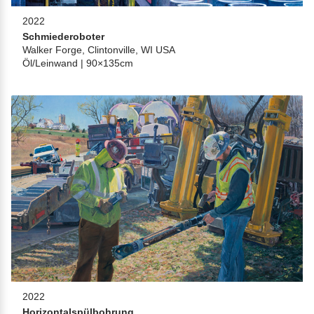
2022
Schmiederoboter
Walker Forge, Clintonville, WI USA
Öl/Leinwand | 90×135cm
2022
Horizontalspülbohrung